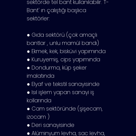
sektörde tel bant kullanılabilir. T-
Bant' ın çalıştığı başlıca
sektörler:
● Gıda sektörü (çok amaçlı
bantlar , unlu mamül bandı)
● Ekmek, kek, bisküvi yapımında
● Kuruyemiş, cips yapımında
● Dondurma, küp şeker
imalatında
● Elyaf ve tekstil sanayisinde
● Isıl işlem yapan sanayi iş
kollarında
● Cam sektöründe (şişecam,
izocam )
● Deri sanayisinde
● Alüminyum levha, sac levha,