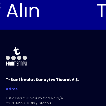
 Alın
Te
T-Bant İmalat Sanayi ve Ticaret A.Ş.
Adres
Tuzla Deri OSB Vakum Cad. No:13/A
Ç3-3 34957 Tuzla / İstanbul